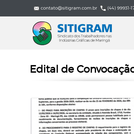
contato@sitigram.com.br
(44) 99931-1
Edital de Convocação 