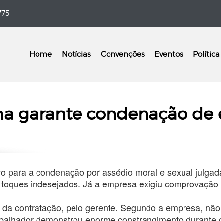
775
Home
Notícias
Convenções
Eventos
Política
a garante condenação de 
vo para a condenação por assédio moral e sexual julga
a e toques indesejados. Já a empresa exigiu comprovaçã
da contratação, pelo gerente. Segundo a empresa, não f
trabalhador demonstrou enorme constrangimento durante 