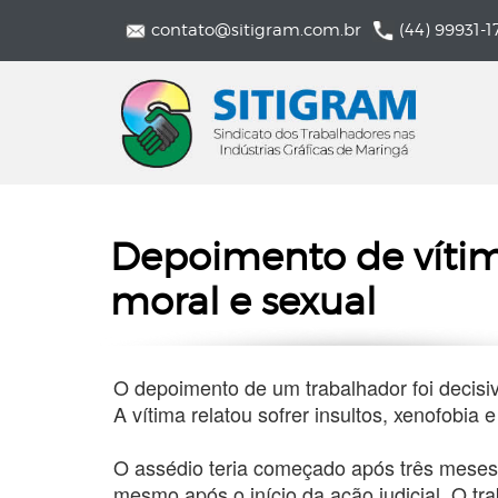
contato@sitigram.com.br
(44) 99931-1
Depoimento de vítim
moral e sexual
O depoimento de um trabalhador foi decisi
A vítima relatou sofrer insultos, xenofobi
O assédio teria começado após três meses 
mesmo após o início da ação judicial. O 